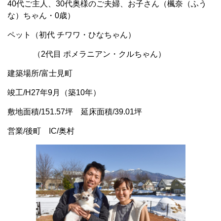
40代ご主人、30代奥様のご夫婦、
お子さん（楓奈（ふう
な）ちゃん・0歳）
ペット（初代
チワワ・ひなちゃん）
（2代目 ポメラニアン・クルちゃん）
建築場所/富士見町
竣工/H27年9月（築10年）
敷地面積/151.57坪 延床面積/39.01坪
営業/後町 IC/奥村