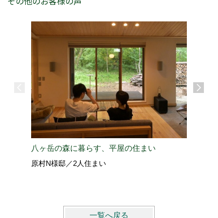
その他のお客様の声
八ヶ岳の森に暮らす、平屋の住まい
八ヶ岳の
原村N様邸／2人住まい
原村O様
一覧へ戻る