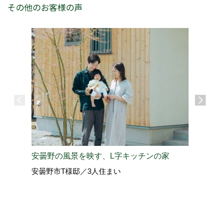
その他のお客様の声
“好き”
安曇野の風景を映す、L字キッチンの家
松本市W
安曇野市T様邸／3人住まい
vol.4