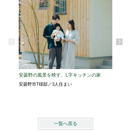
“好き”
安曇野の風景を映す、L字キッチンの家
松本市W
安曇野市T様邸／3人住まい
vol.4
一覧へ戻る