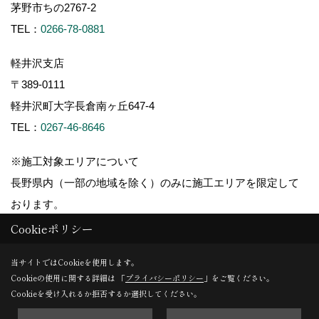
茅野市ちの2767-2
TEL：
0266-78-0881
軽井沢支店
〒389-0111
軽井沢町大字長倉南ヶ丘647-4
TEL：
0267-46-8646
※施工対象エリアについて
長野県内（一部の地域を除く）のみに施工エリアを限定して
おります。
Cookieポリシー
当サイトではCookieを使用します。
Cookieの使用に関する詳細は 「
プライバシーポリシー
」をご覧ください。
Copyright (c) ForestCorporation. All Rights Reserved.
Cookieを受け入れるか拒否するか選択してください。