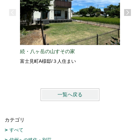
愛犬と過
続・八ヶ岳の山すその家
北佐久郡
富士見町A様邸/３人住まい
vol.4
一覧へ戻る
カテゴリ
すべて
信州への移住・別荘