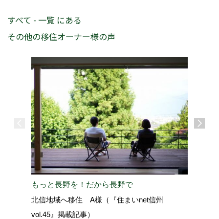
すべて - 一覧 にある
その他の移住オーナー様の声
もっと長野を！だから長野で
この環境
北信地域へ移住 A様（『住まいnet信州
と思えま
vol.45』掲載記事）
小諸市へ