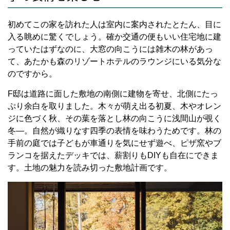
初めてこの家を訪れた人は室内に案内されたとたん、目に
入る眺めに驚くでしょう。確か交通の便もいい住宅地に建
っていたはずなのに、大窓の向こうには雑木の林があっ
て、あたかも森のリゾートホテルのラウンジにいる気分な
のですから。
F邸は道路に面した敷地の南側に建物を寄せ、北側にたっ
ぷり余白を取りました。木々が萌え出る初夏、木やオレン
ジに色づく秋、その葉を落とし林の向こうに浅間山が覗く
冬―。自然が織りなす四季の表情を味わうためです。林の
手前の庭では子どもが車通りを気にせず遊べ、ピザ窯やブ
ランコを据えたデッキでは、薪割りもDIYも自在にできま
す。土地の魅力を読み切った敷地計画です。