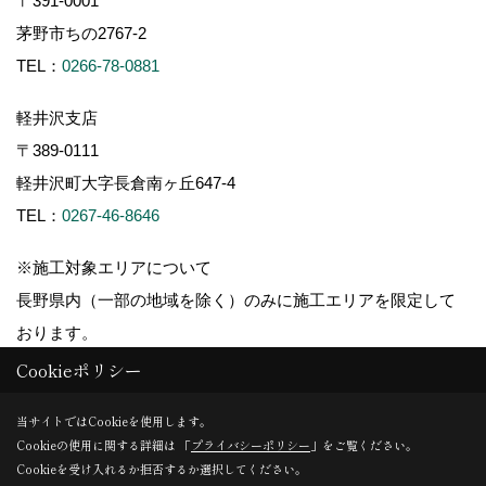
〒391-0001
茅野市ちの2767-2
TEL：
0266-78-0881
軽井沢支店
〒389-0111
軽井沢町大字長倉南ヶ丘647-4
TEL：
0267-46-8646
※施工対象エリアについて
長野県内（一部の地域を除く）のみに施工エリアを限定して
おります。
Cookieポリシー
当サイトではCookieを使用します。
Cookieの使用に関する詳細は 「
プライバシーポリシー
」をご覧ください。
Copyright (c) ForestCorporation. All Rights Reserved.
Cookieを受け入れるか拒否するか選択してください。