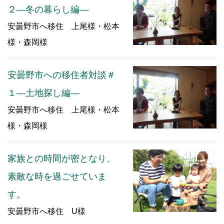
２―冬の暮らし編―
安曇野市へ移住 上尾様・松本
様・森岡様
安曇野市への移住者対談＃
１―土地探し編―
安曇野市へ移住 上尾様・松本
様・森岡様
家族との時間が密となり、
素敵な時を過ごせていま
す。
安曇野市へ移住 U様