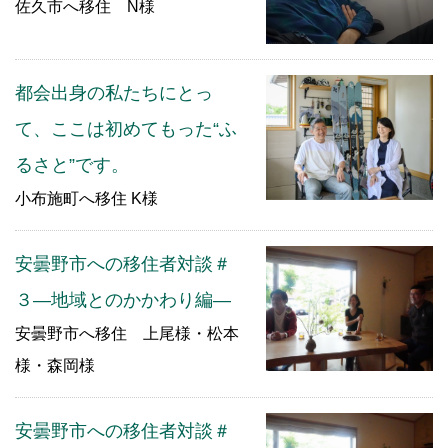
佐久市へ移住 N様
都会出身の私たちにとっ
て、ここは初めてもった“ふ
るさと”です。
小布施町へ移住 K様
安曇野市への移住者対談＃
３―地域とのかかわり編―
安曇野市へ移住 上尾様・松本
様・森岡様
安曇野市への移住者対談＃