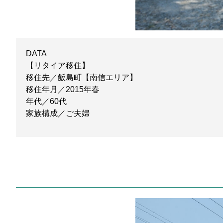
DATA
【リタイア移住】
移住先／飯島町【南信エリア】
移住年月／2015年春
年代／60代
家族構成／ご夫婦