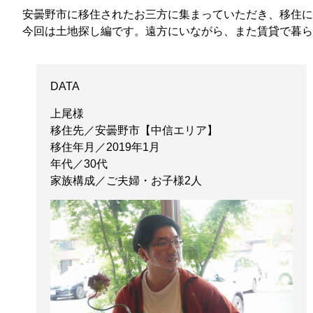
安曇野市に移住されたお三方に集まっていただき、移住に
今回は土地探し編です。遠方にいながら、また賃貸で暮ら
DATA
上尾様
移住先／安曇野市【中信エリア】
移住年月／2019年1月
年代／30代
家族構成／ご夫婦・お子様2人