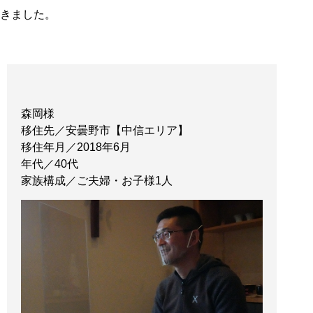
きました。
森岡様
移住先／安曇野市【中信エリア】
移住年月／2018年6月
年代／40代
家族構成／ご夫婦・お子様1人