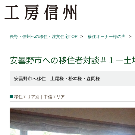
長野・信州への移住・注文住宅TOP
移住オーナー様の声
安曇野市への移住者対談＃１―土
安曇野市へ移住 上尾様・松本様・森岡様
移住エリア別｜中信エリア