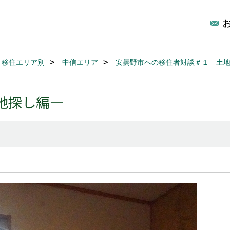
移住エリア別
中信エリア
安曇野市への移住者対談＃１―土
地探し編―