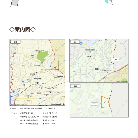
◇案内図◇