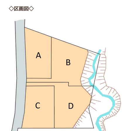
◇区画図◇