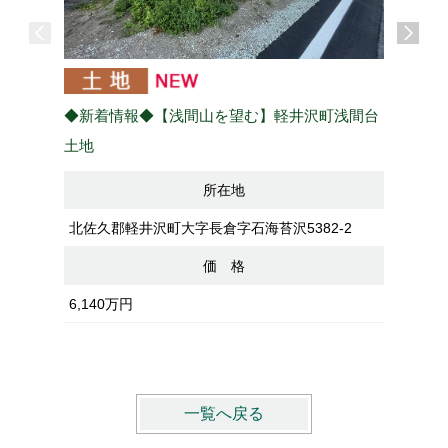
◆完売し
◆新着情報◆【浅間山を望む】軽井沢町浅間台
く】御代
土地
所在地
北佐久郡
北佐久郡軽井沢町大字長倉字石海苔沢5382-2
価 格
6,140万円
一覧へ戻る