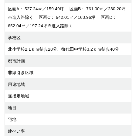
区画A： 527.24㎡／159.49坪 区画B： 761.00㎡／230.20坪
※進入路除く 区画C： 542.01㎡／163.96坪 区画D：
652.04㎡／197.24坪※進入路除く
学校区
北小学校2.1ｋｍ徒歩28分、御代田中学校3.2ｋｍ徒歩40分
都市計画
非線引き区域
用途地域
無指定地域
地目
宅地
建ぺい率