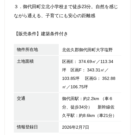
３．御代田町立北小学校まで徒歩23分。自然を感じ
ながら通える、子育てにも安心の距離感
【販売条件】建築条件付き
物件所在地
北佐久郡御代田町大字塩野
土地面積
区画E： 374.69㎡／113.34
坪 区画F： 343.31㎡／
103.85坪 区画G： 352.88
㎡／106.75坪
交通
御代田駅：約2.2km （車６
分、徒歩34分） 新幹線佐
久平駅：約8.6km（車21分）
情報登録日
2026年2月7日