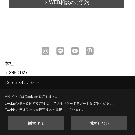
本社
〒396-0027
長野県伊那市ますみヶ丘7352-1
TEL：
0120-78-2333
/
0265-72-2088
Cookieポリシー
長野支店
当サイトではCookieを使用します。
Cookieの使用に関する詳細は 「
プライバシーポリシー
」をご覧ください。
〒381-0032
Cookieを受け入れるか拒否するか選択してください。
長野市若宮2丁目13-3
TEL：
026-254-5585
同意する
同意しない