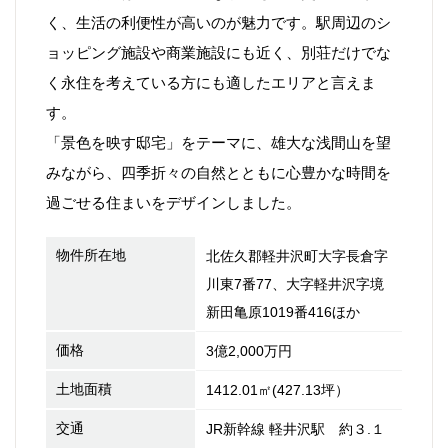
く、生活の利便性が高いのが魅力です。駅周辺のシ
ョッピング施設や商業施設にも近く、別荘だけでな
く永住を考えている方にも適したエリアと言えま
す。
「景色を映す邸宅」をテーマに、雄大な浅間山を望
みながら、四季折々の自然とともに心豊かな時間を
過ごせる住まいをデザインしました。
物件所在地
北佐久郡軽井沢町大字長倉字
川東7番77、大字軽井沢字境
新田亀原1019番416ほか
価格
3億2,000万円
土地面積
1412.01㎡(427.13坪）
交通
JR新幹線 軽井沢駅 約３.１