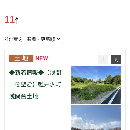
11
件
並び替え
◆新着情報◆【浅間
山を望む】軽井沢町
浅間台土地