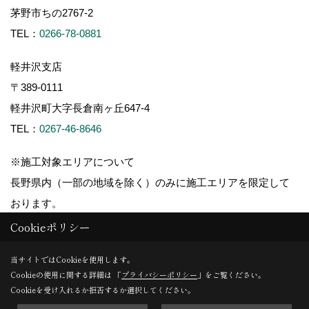
茅野市ちの2767-2
TEL：
0266-78-0881
軽井沢支店
〒389-0111
軽井沢町大字長倉南ヶ丘647-4
TEL：
0267-46-8646
※施工対象エリアについて
長野県内（一部の地域を除く）のみに施工エリアを限定して
おります。
Cookieポリシー
当サイトではCookieを使用します。
Cookieの使用に関する詳細は 「
プライバシーポリシー
」をご覧ください。
Copyright (c) ForestCorporation. All Rights Reserved.
Cookieを受け入れるか拒否するか選択してください。