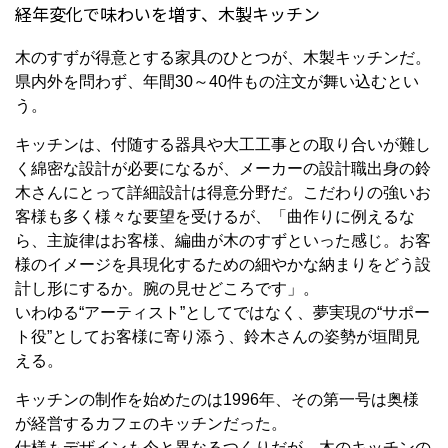
経年変化で味わいを増す、木製キッチン
木のすずが得意とする家具のひとつが、木製キッチンだ。
県内外を問わず、年間30～40件もの注文が舞い込むとい
う。
キッチンは、付随する器具や大工工事との取り合いが難し
く綿密な設計が必要になるが、メーカーの設計職出身の鈴
木さんにとって詳細設計は得意分野だ。こだわりの強いお
客様も多く様々な要望を受けるが、「曲作りに例えるな
ら、主旋律はお客様、編曲が木のすずといった感じ。お客
様のイメージを具現化するための細やかな納まりをどう設
計し形にするか。腕の見せどころです」。
いわゆる“アーティスト”としてではなく、夢実現の“サポー
ト役”としてお客様に寄り添う、鈴木さんの姿勢が垣間見
える。
キッチンの制作を始めたのは1996年、その第一号は奥様
が経営するカフェのキッチンだった。
仕様もデザインも今と異なるつくりだが、木のキッチンの