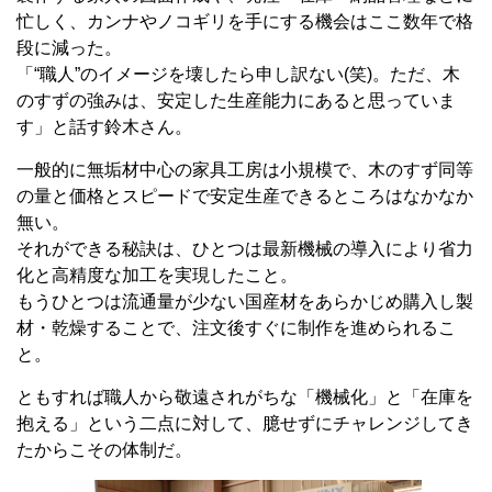
忙しく、カンナやノコギリを手にする機会はここ数年で格
段に減った。
「“職人”のイメージを壊したら申し訳ない
(
笑
)
。ただ、木
のすずの強みは、安定した生産能力にあると思っていま
す」と話す鈴木さん。
一般的に無垢材中心の家具工房は小規模で、木のすず同等
の量と価格とスピードで安定生産できるところはなかなか
無い。
それができる秘訣は、ひとつは最新機械の導入により省力
化と高精度な加工を実現したこと。
もうひとつは流通量が少ない国産材をあらかじめ購入し製
材・乾燥することで、注文後すぐに制作を進められるこ
と。
ともすれば職人から敬遠されがちな「機械化」と「在庫を
抱える」という二点に対して、臆せずにチャレンジしてき
たからこその体制だ。