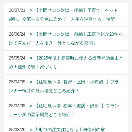
26/07/21
【土間サロン対談・後編】子育て、ペット、
趣味、交流―自分色に染めて「人生を謳歌する」場所
26/06/24
【土間サロン対談・前編】工房信州が20年か
けて育んだ「人を招き、外とつながる空間」
25/05/24
【2025年版】新築時に使える最新補助金まと
め！信州で賢く家づくり
25/04/09
【住宅展示場 -長野・上田・小布施- 】プラ
ンナー鴨井の展示場見どころ紹介！
25/04/09
【住宅展示場 -松本・諏訪・伊那- 】プラン
ナー小川の展示場見どころ紹介！
25/03/20
大町市の注文住宅なら工房信州の家