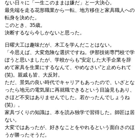
ない日々に「一生このままは嫌だ」と一大決心。
最先端を走る花形職業から一転、地方移住と家具職人への
転身を決めた。
このとき、
35
歳。
決断するなら今しかないと思った。
日曜大工は趣味だが、木工を学んだことはない。
「今思えば、大変危険な選択ですね。伊那技術専門校で学
ぼうと思いましたが、学校からも“安定した大手企業を辞
めて家具を生業にするなんて、やめなさい”と止められて
(
笑
)
。親戚も皆、大反対。
ただ、景気の良い時代でキャリアもあったので、いざとな
ったら地元の電気屋に再就職できるという目論見もあり、
さほど不安はありませんでした。若かったんでしょうね
(
笑
)
」。
家具づくりの知識は、本を読み独学で習得した。師匠は居
ない。
大変ではあったが、好きなことをやれるという面白さのほ
うが勝ったそうだ。