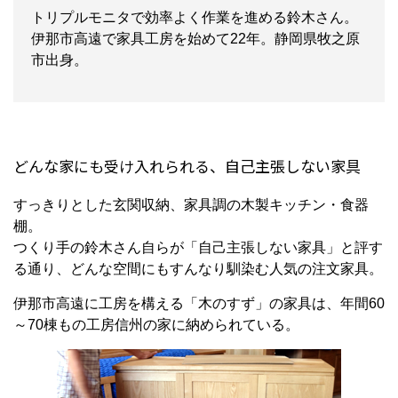
トリプルモニタで効率よく作業を進める鈴木さん。
伊那市高遠で家具工房を始めて22年。静岡県牧之原
市出身。
どんな家にも受け入れられる、自己主張しない家具
すっきりとした玄関収納、家具調の木製キッチン・食器
棚。
つくり手の鈴木さん自らが「自己主張しない家具」と評す
る通り、どんな空間にもすんなり馴染む人気の注文家具。
伊那市高遠に工房を構える「木のすず」の家具は、年間
60
～
70
棟もの工房信州の家に納められている。