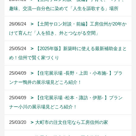
趣味、交流―自分色に染めて「人生を謳歌する」場所
26/06/24
【土間サロン対談・前編】工房信州が20年か
けて育んだ「人を招き、外とつながる空間」
25/05/24
【2025年版】新築時に使える最新補助金まと
め！信州で賢く家づくり
25/04/09
【住宅展示場 -長野・上田・小布施- 】プラ
ンナー鴨井の展示場見どころ紹介！
25/04/09
【住宅展示場 -松本・諏訪・伊那- 】プラン
ナー小川の展示場見どころ紹介！
25/03/20
大町市の注文住宅なら工房信州の家