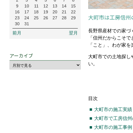
2
3
4
5
6
7
8
9
10
11
12
13
14
15
16
17
18
19
20
21
22
大町市は工房信州
23
24
25
26
27
28
29
30
31
長野県産材での家づく
前月
翌月
「信州だからこそで
「こと」、わが家を
アーカイブ
大町市での土地探し
い。
目次
大町市の施工実績
大町市で工房信州
大町市の施工事例