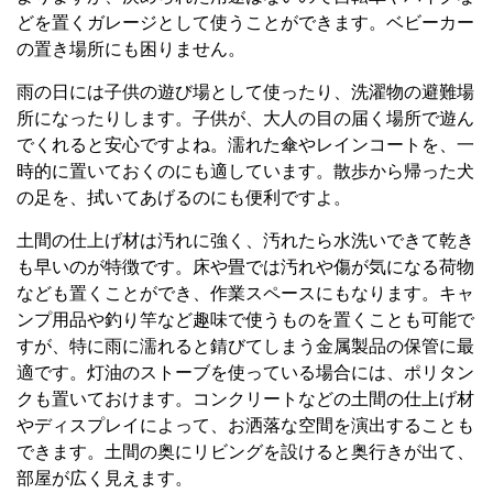
どを置くガレージとして使うことができます。ベビーカー
の置き場所にも困りません。
雨の日には子供の遊び場として使ったり、洗濯物の避難場
所になったりします。子供が、大人の目の届く場所で遊ん
でくれると安心ですよね。濡れた傘やレインコートを、一
時的に置いておくのにも適しています。散歩から帰った犬
の足を、拭いてあげるのにも便利ですよ。
土間の仕上げ材は汚れに強く、汚れたら水洗いできて乾き
も早いのが特徴です。床や畳では汚れや傷が気になる荷物
なども置くことができ、作業スペースにもなります。キャ
ンプ用品や釣り竿など趣味で使うものを置くことも可能で
すが、特に雨に濡れると錆びてしまう金属製品の保管に最
適です。灯油のストーブを使っている場合には、ポリタン
クも置いておけます。コンクリートなどの土間の仕上げ材
やディスプレイによって、お洒落な空間を演出することも
できます。土間の奥にリビングを設けると奥行きが出て、
部屋が広く見えます。