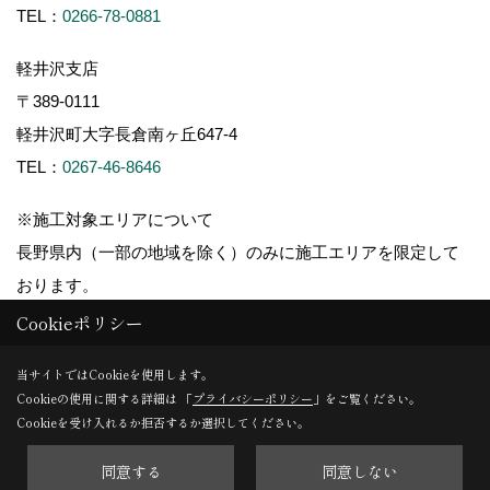
TEL：
0266-78-0881
軽井沢支店
〒389-0111
軽井沢町大字長倉南ヶ丘647-4
TEL：
0267-46-8646
※施工対象エリアについて
長野県内（一部の地域を除く）のみに施工エリアを限定して
おります。
Cookieポリシー
当サイトではCookieを使用します。
Cookieの使用に関する詳細は 「
プライバシーポリシー
」をご覧ください。
Copyright (c) ForestCorporation. All Rights Reserved.
Cookieを受け入れるか拒否するか選択してください。
同意する
同意しない