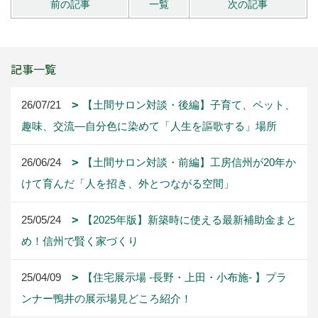
前の記事
一覧
次の記事
記事一覧
26/07/21
【土間サロン対談・後編】子育て、ペット、
趣味、交流―自分色に染めて「人生を謳歌する」場所
26/06/24
【土間サロン対談・前編】工房信州が20年か
けて育んだ「人を招き、外とつながる空間」
25/05/24
【2025年版】新築時に使える最新補助金まと
め！信州で賢く家づくり
25/04/09
【住宅展示場 -長野・上田・小布施- 】プラ
ンナー鴨井の展示場見どころ紹介！