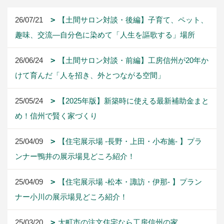
26/07/21
【土間サロン対談・後編】子育て、ペット、
趣味、交流―自分色に染めて「人生を謳歌する」場所
26/06/24
【土間サロン対談・前編】工房信州が20年か
けて育んだ「人を招き、外とつながる空間」
25/05/24
【2025年版】新築時に使える最新補助金まと
め！信州で賢く家づくり
25/04/09
【住宅展示場 -長野・上田・小布施- 】プラ
ンナー鴨井の展示場見どころ紹介！
25/04/09
【住宅展示場 -松本・諏訪・伊那- 】プラン
ナー小川の展示場見どころ紹介！
25/03/20
大町市の注文住宅なら工房信州の家