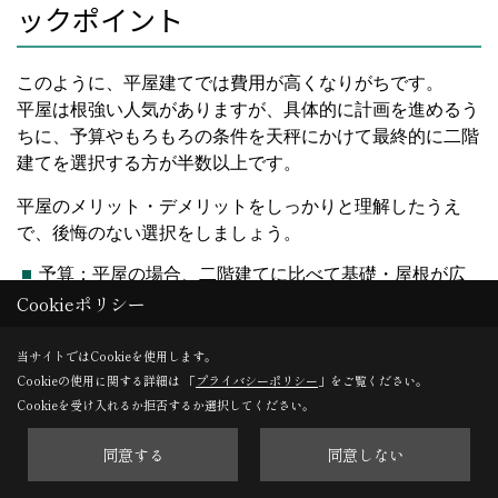
ックポイント
このように、平屋建てでは費用が高くなりがちです。
平屋は根強い人気がありますが、具体的に計画を進めるう
ちに、予算やもろもろの条件を天秤にかけて最終的に二階
建てを選択する方が半数以上です。
平屋のメリット・デメリットをしっかりと理解したうえ
で、後悔のない選択をしましょう。
予算：平屋の場合、二階建てに比べて基礎・屋根が広
くなるため、建築工事費用や固定資産税評価額が高く
Cookieポリシー
なります。
土地：平屋の場合、横に広い建物になるため、土地も
当サイトではCookieを使用します。
広い面積が必要になります。もし建設地の面積があま
Cookieの使用に関する詳細は 「
プライバシーポリシー
」をご覧ください。
り広くない・隣宅が近く日当たりが悪い等の場合は、
Cookieを受け入れるか拒否するか選択してください。
二階建てにすることでご希望の床面積や採光を実現で
きる可能性が広がります。
同意する
同意しない
間取り：平屋の場合、ワンフロアにすべての空間がま
とまるため、家事動線や家族のコミュニケーションが