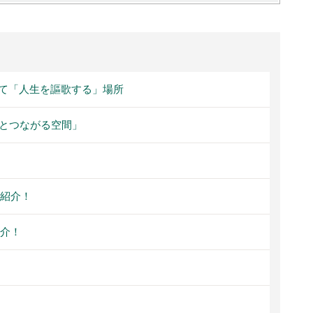
て「人生を謳歌する」場所
外とつながる空間」
ろ紹介！
紹介！