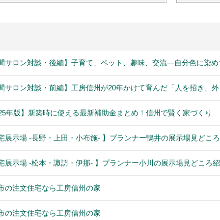
間サロン対談・後編】子育て、ペット、趣味、交流―自分色に染め
間サロン対談・前編】工房信州が20年かけて育んだ「人を招き、
025年版】新築時に使える最新補助金まとめ！信州で賢く家づくり
宅展示場 -長野・上田・小布施- 】プランナー鴨井の展示場見どこ
宅展示場 -松本・諏訪・伊那- 】プランナー小川の展示場見どころ
市の注文住宅なら工房信州の家
市の注文住宅なら工房信州の家