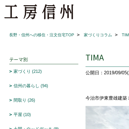
長野・信州への移住・注文住宅TOP
家づくりコラム
TI
TIMA
テーマ別
家づくり (212)
公開日：2019/09/05(
信州の暮らし (94)
今治市伊東豊雄建築
間取り (26)
平屋 (10)
土間・ウッドデッキ (9)