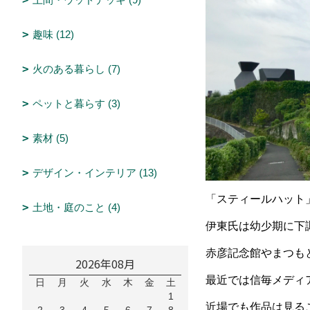
趣味 (12)
火のある暮らし (7)
ペットと暮らす (3)
素材 (5)
デザイン・インテリア (13)
「スティールハット
土地・庭のこと (4)
伊東氏は幼少期に下
赤彦記念館やまつも
2026年08月
最近では信毎メディ
日
月
火
水
木
金
土
1
近場でも作品は見る