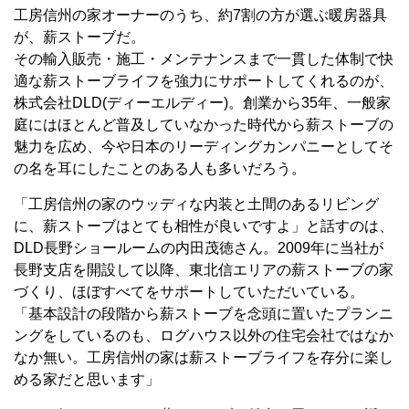
工房信州の家オーナーのうち、約7割の方が選ぶ暖房器具
が、薪ストーブだ。
その輸入販売・施工・メンテナンスまで一貫した体制で快
適な薪ストーブライフを強力にサポートしてくれるのが、
株式会社DLD(ディーエルディー)。創業から35年、一般家
庭にはほとんど普及していなかった時代から薪ストーブの
魅力を広め、今や日本のリーディングカンパニーとしてそ
の名を耳にしたことのある人も多いだろう。
「工房信州の家のウッディな内装と土間のあるリビング
に、薪ストーブはとても相性が良いですよ」と話すのは、
DLD長野ショールームの内田茂徳さん。2009年に当社が
長野支店を開設して以降、東北信エリアの薪ストーブの家
づくり、ほぼすべてをサポートしていただいている。
「基本設計の段階から薪ストーブを念頭に置いたプランニ
ングをしているのも、ログハウス以外の住宅会社ではなか
なか無い。工房信州の家は薪ストーブライフを存分に楽し
める家だと思います」