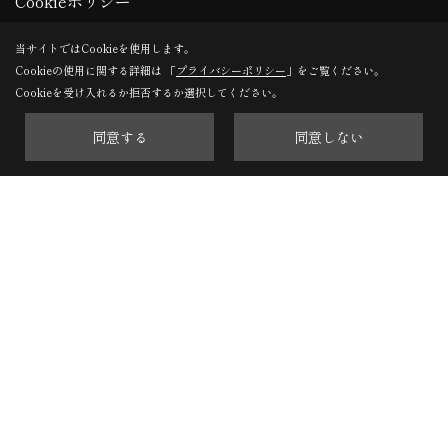
Cookieポリシー
TEL：
0266-78-0881
当サイトではCookieを使用します。
軽井沢支店
Cookieの使用に関する詳細は 「
プライバシーポリシー
」をご覧ください。
Cookieを受け入れるか拒否するか選択してください。
〒389-0111
軽井沢町大字長倉南ヶ丘647-4
同意する
同意しない
TEL：
0267-46-8646
※施工対象エリアについて
長野県内（一部の地域を除く）のみに施工エリアを限定して
おります。
Copyright (c) ForestCorporation. All Rights Reserved.