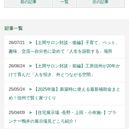
前の記事
一覧
次の記事
記事一覧
26/07/21
【土間サロン対談・後編】子育て、ペット、
趣味、交流―自分色に染めて「人生を謳歌する」場所
26/06/24
【土間サロン対談・前編】工房信州が20年か
けて育んだ「人を招き、外とつながる空間」
25/05/24
【2025年版】新築時に使える最新補助金まと
め！信州で賢く家づくり
25/04/09
【住宅展示場 -長野・上田・小布施- 】プラ
ンナー鴨井の展示場見どころ紹介！