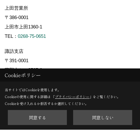
上田営業所
〒386-0001
上田市上田1360-1
TEL：
0268-75-0651
諏訪支店
〒391-0001
茅野市ちの2767-2
Cookieポリシー
TEL：
0266-78-0881
当サイトではCookieを使用します。
軽井沢支店
Cookieの使用に関する詳細は 「
プライバシーポリシー
」をご覧ください。
Cookieを受け入れるか拒否するか選択してください。
〒389-0111
軽井沢町大字長倉南ヶ丘647-4
同意する
同意しない
TEL：
0267-46-8646
※施工対象エリアについて