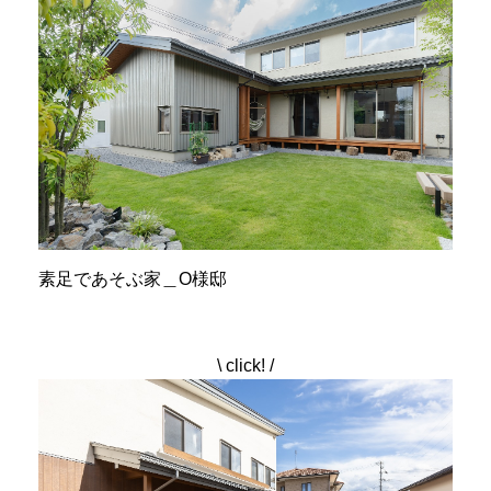
素足であそぶ家＿O様邸
\ click! /