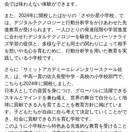
会では味わえない体験ができます。
また、2024年に開校したばかりの「さやか星小学校」で
は、デジタルテクノロジーと行動分析学をかけあわせた先
進教育が受けられます。一人ひとりの発達段階や学習進度
に合わせたデジタルテクノロジーを駆使したパーソナライ
ズ学習の提供と、多様な子ども同士の関わりによって相手
を想いやる心を育むために、行動分析学を用いた教育を実
践している小学校です。
さらに「サミットアカデミーエレメンタリースクール佐
久」は、中高一貫の佐久長聖中学・高校の小学校部門で、
こちらも2024年に開校しました。
日本人としての資質を身につけ、グローバルに活躍できる
スキルとマインドを兼ね備え、世界の舞台で自分らしく地
球に貢献できる人を育てることを教育方針に掲げていま
す。子どもたちが自由に自ら考えて決定していくことがで
き、社会に貢献できる力を育む学校です。
このように小学校から特色ある先進的な教育を受けること