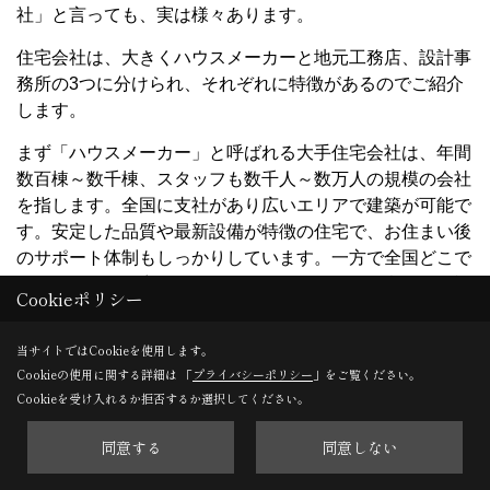
社」と言っても、実は様々あります。
住宅会社は、大きくハウスメーカーと地元工務店、設計事
務所の3つに分けられ、それぞれに特徴があるのでご紹介
します。
まず「ハウスメーカー」と呼ばれる大手住宅会社は、年間
数百棟～数千棟、スタッフも数千人～数万人の規模の会社
を指します。全国に支社があり広いエリアで建築が可能で
す。安定した品質や最新設備が特徴の住宅で、お住まい後
のサポート体制もしっかりしています。一方で全国どこで
も同じような住宅になりやすく、あらかじめ用意された複
Cookieポリシー
数のプランから選択し、その上で一部使用やデザインをセ
レクトするセミオーダー型が基本。規格外やフルオーダー
当サイトではCookieを使用します。
は高額になる場合が多いです。
Cookieの使用に関する詳細は 「
プライバシーポリシー
」をご覧ください。
Cookieを受け入れるか拒否するか選択してください。
続いて地元工務店ですが、一般的には年間数棟～数十棟
程、スタッフは数名～数十名の規模であることが多いで
同意する
同意しない
す。地場に精通した地元密着の安心感が最大の特徴で、プ
ランや仕様、価格もお客様の要望に合わせて提案をしてく