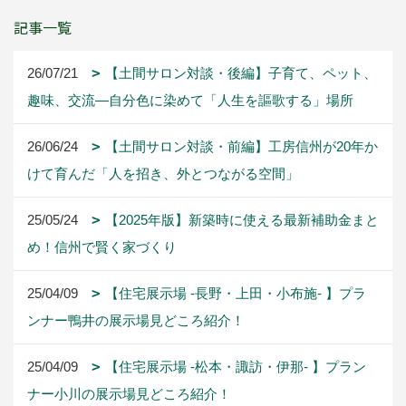
記事一覧
26/07/21
【土間サロン対談・後編】子育て、ペット、
趣味、交流―自分色に染めて「人生を謳歌する」場所
26/06/24
【土間サロン対談・前編】工房信州が20年か
けて育んだ「人を招き、外とつながる空間」
25/05/24
【2025年版】新築時に使える最新補助金まと
め！信州で賢く家づくり
25/04/09
【住宅展示場 -長野・上田・小布施- 】プラ
ンナー鴨井の展示場見どころ紹介！
25/04/09
【住宅展示場 -松本・諏訪・伊那- 】プラン
ナー小川の展示場見どころ紹介！