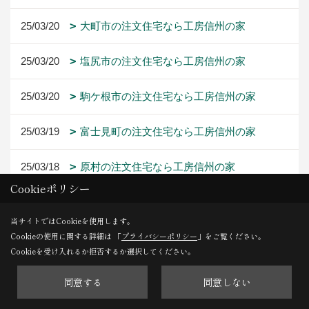
25/03/20
大町市の注文住宅なら工房信州の家
25/03/20
塩尻市の注文住宅なら工房信州の家
25/03/20
駒ケ根市の注文住宅なら工房信州の家
25/03/19
富士見町の注文住宅なら工房信州の家
25/03/18
原村の注文住宅なら工房信州の家
Cookieポリシー
当サイトではCookieを使用します。
Cookieの使用に関する詳細は 「
プライバシーポリシー
」をご覧ください。
1ページ （全28ページ中）
Cookieを受け入れるか拒否するか選択してください。
1
2
3
4
5
6
同意する
同意しない