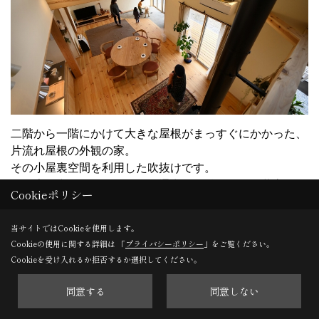
二階から一階にかけて大きな屋根がまっすぐにかかった、
片流れ屋根の外観の家。
その小屋裏空間を利用した吹抜けです。
幅の広い空間でありながら、通常の二階よりも天井高が抑
Cookieポリシー
えられるため、伸びやかさと程よい落ち着き感を両立する
空間です。
当サイトではCookieを使用します。
中央に渡った太鼓梁（木材の左右だけを削り落とし、上下
Cookieの使用に関する詳細は 「
プライバシーポリシー
」をご覧ください。
は丸太の丸みを残した梁）の存在感が映えますね。
Cookieを受け入れるか拒否するか選択してください。
この実例をもっと見る
同意する
同意しない