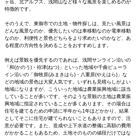
ヶ岳、北アルプス、浅間山など様々な風景を楽しめるのが
特徴的です。
そのうえで、東御市での土地・物件探しは、見たい風景は
どんな風景なのか、優先したいのは車移動なのか電車移動
なのか、利便性と景色どちらをより求めたいのかなど、あ
る程度の方向性を決めることをおすすめします。
例えば景観を優先するのであれば、浅間サンライン沿いの
「和(かのう)・祢津(ねつ)」といった地域や千曲ビューラ
イン沿いの「御牧原(みまきはら)・八重原(やえはら)」な
どの地域の景色は大変人気です。いずれも見晴らしがよい
地域になりますが、こういった地域は農業振興地域に該当
していることが多いです。そのような景観の土地は農業振
興地域に指定されていることが多くあります。その場合は
住宅を建てるための申請に半年から1年ほどかかり、結果
としてそこに住宅が建てられないこともありますので、注
意が必要です。また、造成や上下水道の整備に高額の費用
がかかることもあるため、土地そのものの値段だけではな