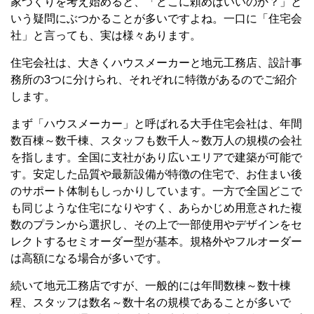
家づくりを考え始めると、「どこに頼めばいいのか？」と
いう疑問にぶつかることが多いですよね。一口に「住宅会
社」と言っても、実は様々あります。
住宅会社は、大きくハウスメーカーと地元工務店、設計事
務所の3つに分けられ、それぞれに特徴があるのでご紹介
します。
まず「ハウスメーカー」と呼ばれる大手住宅会社は、年間
数百棟～数千棟、スタッフも数千人～数万人の規模の会社
を指します。全国に支社があり広いエリアで建築が可能で
す。安定した品質や最新設備が特徴の住宅で、お住まい後
のサポート体制もしっかりしています。一方で全国どこで
も同じような住宅になりやすく、あらかじめ用意された複
数のプランから選択し、その上で一部使用やデザインをセ
レクトするセミオーダー型が基本。規格外やフルオーダー
は高額になる場合が多いです。
続いて地元工務店ですが、一般的には年間数棟～数十棟
程、スタッフは数名～数十名の規模であることが多いで