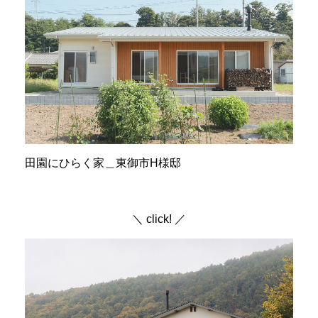
田園にひらく家＿東御市H様邸
＼ click! ／