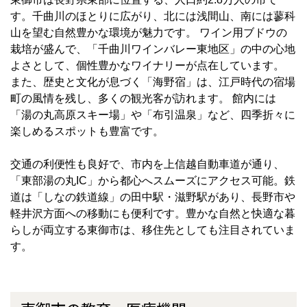
す。千曲川のほとりに広がり、北には浅間山、南には蓼科
山を望む自然豊かな環境が魅力です。 ワイン用ブドウの
栽培が盛んで、「千曲川ワインバレー東地区」の中の心地
よさとして、個性豊かなワイナリーが点在しています。
また、歴史と文化が息づく「海野宿」は、江戸時代の宿場
町の風情を残し、多くの観光客が訪れます。 館内には
「湯の丸高原スキー場」や「布引温泉」など、四季折々に
楽しめるスポットも豊富です。
交通の利便性も良好で、市内を上信越自動車道が通り、
「東部湯の丸IC」から都心へスムーズにアクセス可能。鉄
道は「しなの鉄道線」の田中駅・滋野駅があり、長野市や
軽井沢方面への移動にも便利です。豊かな自然と快適な暮
らしが両立する東御市は、移住先としても注目されていま
す。