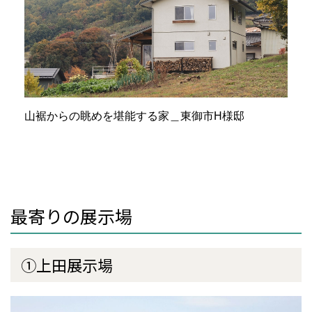
山裾からの眺めを堪能する家＿東御市H様邸
最寄りの展示場
①上田
展示場