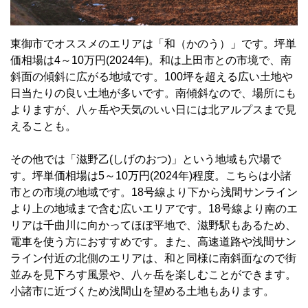
東御市でオススメのエリアは「和（かのう）」です。坪単
価相場は4～10万円(2024年)。和は上田市との市境で、南
斜面の傾斜に広がる地域です。100坪を超える広い土地や
日当たりの良い土地が多いです。南傾斜なので、場所にも
よりますが、八ヶ岳や天気のいい日には北アルプスまで見
えることも。
その他では「滋野乙(しげのおつ)」という地域も穴場で
す。坪単価相場は5～10万円(2024年)程度。こちらは小諸
市との市境の地域です。18号線より下から浅間サンライン
より上の地域まで含む広いエリアです。18号線より南のエ
リアは千曲川に向かってほぼ平地で、滋野駅もあるため、
電車を使う方におすすめです。また、高速道路や浅間サン
ライン付近の北側のエリアは、和と同様に南斜面なので街
並みを見下ろす風景や、八ヶ岳を楽しむことができます。
小諸市に近づくため浅間山を望める土地もあります。