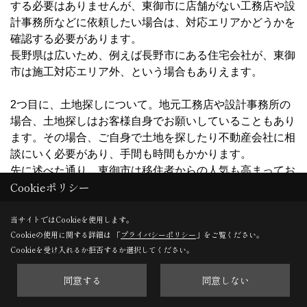
する必要はありませんが、東御市に店舗がない工務店や設
計事務所などに依頼したい場合は、対応エリアかどうかを
確認する必要があります。
長野県は広いため、例えば長野市にある住宅会社が、東御
市は施工対応エリア外、という場合もありえます。
2つ目に、土地探しについて。地元工務店や設計事務所の
場合、土地探しはお客様自身でお願いしていることもあり
ます。その場合、ご自身で土地を探したり不動産会社に相
談にいく必要があり、手間も時間もかかります。
先に述べた通り、東御市は移住者からの人気も高まってお
Cookieポリシー
り、景観の良い地域はなかなか土地が出ないためスピード
が非常に重要です。景観を生かしたプランを考えるために
当サイトではCookieを使用します。
は土地と建物を一緒に検討することが必要になります。土
Cookieの使用に関する詳細は 「
プライバシーポリシー
」をご覧ください。
地には住宅のプロだから分かる注意したいポイントもある
Cookieを受け入れるか拒否するか選択してください。
ので、土地探しまでサポートをしてくれる住宅会社を選ぶ
ことをおすすめしています。
同意する
同意しない
※私たち工房信州の家は、理想の暮らしから一緒に土地選
びをする、サポート体制を整えています。