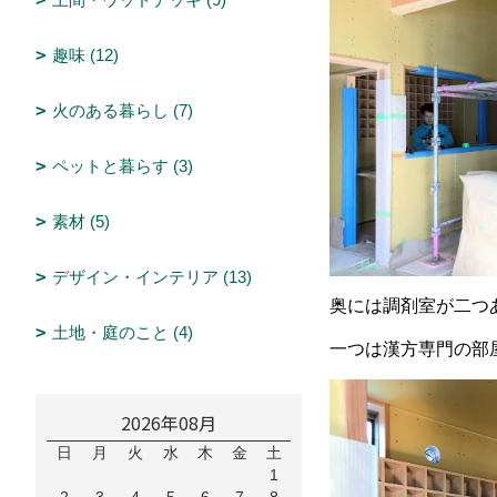
趣味 (12)
火のある暮らし (7)
ペットと暮らす (3)
素材 (5)
デザイン・インテリア (13)
奥には調剤室が二つ
土地・庭のこと (4)
一つは漢方専門の部
2026年08月
日
月
火
水
木
金
土
1