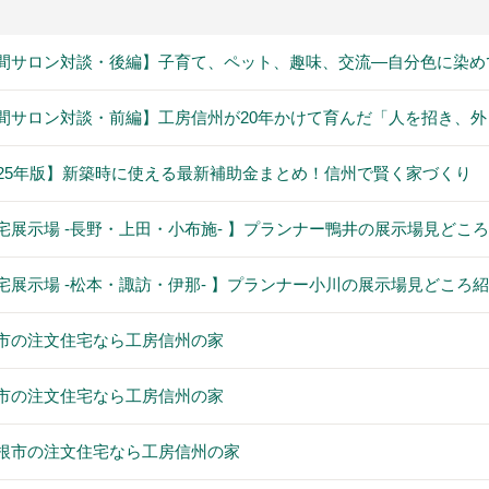
間サロン対談・後編】子育て、ペット、趣味、交流―自分色に染め
間サロン対談・前編】工房信州が20年かけて育んだ「人を招き、
025年版】新築時に使える最新補助金まとめ！信州で賢く家づくり
宅展示場 -長野・上田・小布施- 】プランナー鴨井の展示場見どこ
宅展示場 -松本・諏訪・伊那- 】プランナー小川の展示場見どころ
市の注文住宅なら工房信州の家
市の注文住宅なら工房信州の家
根市の注文住宅なら工房信州の家