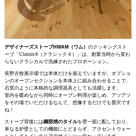
デザイナーズストーブHWAM（ワム）
のクッキングスト
ーブ「Classic4（クラシック４）」は、創業当時から変わ
らないクラシカルで洗練されたプロポーション。
長野古牧展示場では本体だけを据えていますが、オプショ
ンのオーブンセクションを本体上に組み合わせることで、
石窯のように本格的な調理器具としても活躍します。
室内を暖めながら同時にオーブン料理が楽しめ、アツアツ
をその場でいただけるなんて、想像するだけでも贅沢です
ね！
ストーブ背後には
織部焼のタイル
を壁一面に配しており、
単なる炉壁としての機能にとどまらず、アクセントウォー