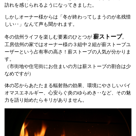
訪れを感じられるようになってきました。
しかしオーナー様からは「冬が終わってしまうのが名残惜
しい‥」なんて声も聞かれます。
薪ストーブ
冬の信州ライフを楽しむ要素のひとつが
。
工房信州の家ではオーナー様の３組中２組が薪ストーブユ
ーザーという占有率の高さ！薪ストーブの人気が分かりま
す。
（市街地や住宅街にお住まいの方は薪ストーブの割合は少
なめですが）
体の芯からあたたまる輻射熱の効果、環境にやさしいバイ
オマスエネルギー、心安らぐ炎のゆらめき‥など、その魅
力を語り始めたらキリがありません。