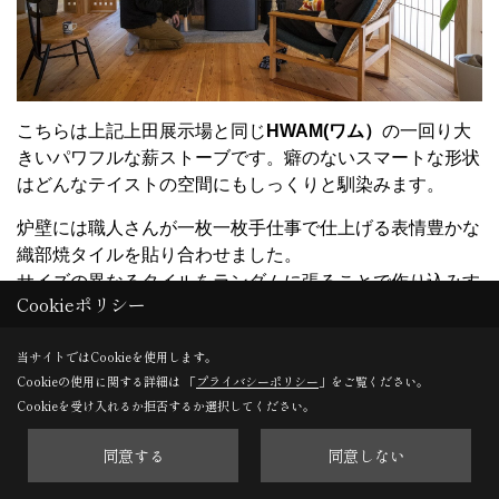
こちらは上記上田展示場と同じ
HWAM(ワム）
の一回り大
きいパワフルな薪ストーブです。癖のないスマートな形状
はどんなテイストの空間にもしっくりと馴染みます。
炉壁には職人さんが一枚一枚手仕事で仕上げる表情豊かな
織部焼タイルを貼り合わせました。
サイズの異なるタイルをランダムに張ることで作り込みす
Cookieポリシー
ぎないラフな印象を残します。天井まで一面に貼ったブラ
ックのタイルはアクセントウォールとして空間を引き締
当サイトではCookieを使用します。
め、粗削りな質感がどこか逞しさを感じさせます。
Cookieの使用に関する詳細は 「
プライバシーポリシー
」をご覧ください。
炉台は主張しすぎないダークグレーの天然石で、空間を調
Cookieを受け入れるか拒否するか選択してください。
和させる役割を。家具や小物にもダークカラーを取り入
同意する
同意しない
れ、マニッシュなインテリアに仕上げました。