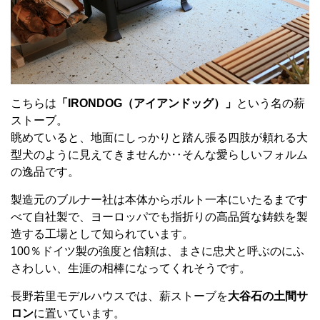
こちらは
「IRONDOG（アイアンドッグ）」
という名の薪
ストーブ。
眺めていると、地面にしっかりと踏ん張る四肢が頼れる大
型犬のように見えてきませんか‥そんな愛らしいフォルム
の逸品です。
製造元のブルナー社は本体からボルト一本にいたるまです
べて自社製で、ヨーロッパでも指折りの高品質な鋳鉄を製
造する工場として知られています。
100％ドイツ製の強度と信頼は、まさに忠犬と呼ぶのにふ
さわしい、生涯の相棒になってくれそうです。
長野若里モデルハウスでは、薪ストーブを
大谷石の土間サ
ロン
に置いています。