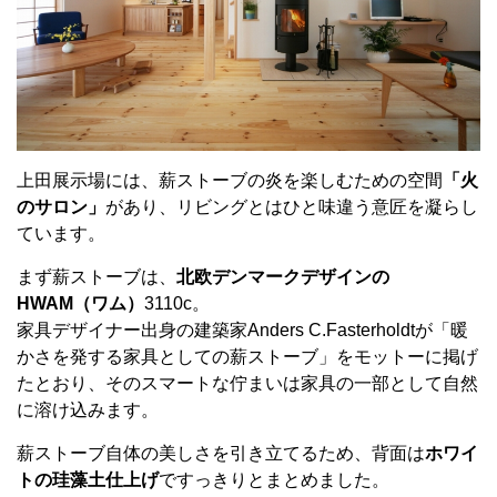
上田展示場には、薪ストーブの炎を楽しむための空間
「火
のサロン」
があり、リビングとはひと味違う意匠を凝らし
ています。
まず薪ストーブは、
北欧デンマークデザインの
HWAM（ワム）
3110c。
家具デザイナー出身の建築家Anders C.Fasterholdtが「暖
かさを発する家具としての薪ストーブ」をモットーに掲げ
たとおり、そのスマートな佇まいは家具の一部として自然
に溶け込みます。
薪ストーブ自体の美しさを引き立てるため、背面は
ホワイ
トの珪藻土仕上げ
ですっきりとまとめました。