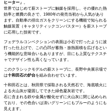
ヒーター」
。
世界ではじめて薪ストーブに触媒を採用し、その優れた熱
効率と燃費の良さで、1980年の発売当初から人気があり
ます。自動車の排出ガスをクリーンにする機能で知られる
触媒装置（キャタリティックコンバスター）を薪ストーブ
に応用した技術です。
フェデラルコンベクションの表面は小石で打ったように波
打った仕上げで、この凸凹が蓄熱・放熱面積を広げるとい
う機能的な意味合いもありますが、目にも上質なテクスチ
ャでデザイン性も高くなっています。
このクラシックモデルの薪ストーブに、長野中央展示場で
は
十和田石の炉台
を組み合わせています。
十和田石とは、秋田県で採取される天然石で、海底噴火に
よる火山灰が凝固してできた緑色凝灰岩です。
石に含まれる鉄や金属が酸化せずに火山灰に閉じ込められ
ており、その色合いは淡いグリーンにもブルーのようにも
見えます。