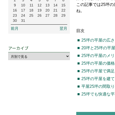
2
3
4
5
6
7
8
この記事では25坪
9
10
11
12
13
14
15
16
17
18
19
20
21
22
ね。
23
24
25
26
27
28
29
30
31
前月
翌月
目次
25坪の平屋の広
アーカイブ
20坪と25坪の平
25坪の平屋のメ
25坪の平屋の価
25坪の平屋で満
25坪の平屋を建
平屋25坪の間取り
25坪でも快適な