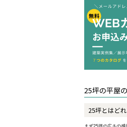
25坪の平屋
25坪とはど
まず25坪の広さの