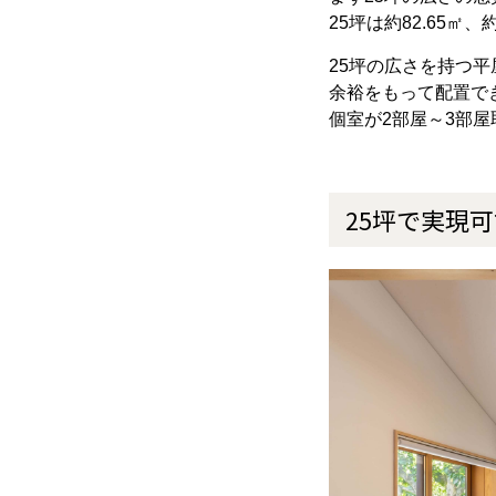
25坪は約82.65
25坪の広さを持つ
余裕をもって配置で
個室が2部屋～3部
25坪で実現