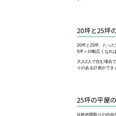
20坪と25
20坪と25坪、たっ
5坪＝10帖広くな
大人2人で住む場合
りのある計画ができ
25坪の平屋
比較的間取りの自由