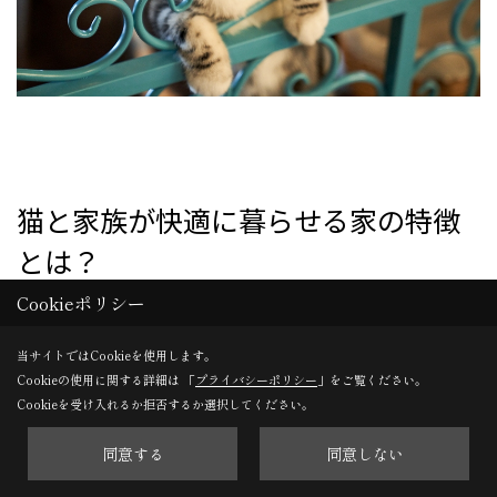
猫と家族が快適に暮らせる家の特徴
とは？
Cookieポリシー
室内に光と風を感じるスペースがある
当サイトではCookieを使用します。
Cookieの使用に関する詳細は 「
プライバシーポリシー
」をご覧ください。
日向ぼっこが大好きな猫にとって、室内に居ても光と風を
Cookieを受け入れるか拒否するか選択してください。
感じられるスペースがある家は理想の住処といえます。適
同意する
同意しない
度に太陽光を浴びることは殺菌効果や、体内時計の調整、
体を温め猫の健康を守る事にも繋がります。