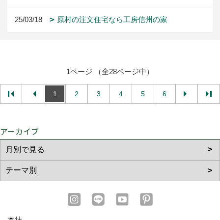
25/03/18
原村の注文住宅なら工房信州の家
1ページ （全28ページ中）
1
2
3
4
5
6
アーカイブ
本社