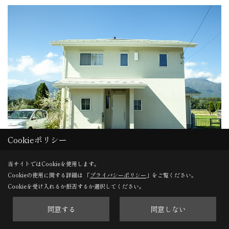
Cookieポリシー
屋根から外壁、玄関ドアに雨樋、窓枠までホワイトで統一
当サイトではCookieを使用します。
した例です。一階部分の窓の格子やポーチライト、植栽の
Cookieの使用に関する詳細は 「
プライバシーポリシー
」をご覧ください。
可愛らしいテイストがホワイトのカラーとよく合っていま
Cookieを受け入れるか拒否するか選択してください。
す。
同意する
同意しない