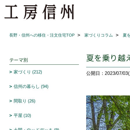
長野・信州への移住・注文住宅TOP
家づくりコラム
夏
夏を乗り越
テーマ別
家づくり (212)
公開日：2023/07/03(
信州の暮らし (94)
間取り (26)
平屋 (10)
土間・ウッドデッキ (9)