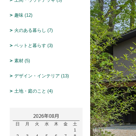
趣味 (12)
火のある暮らし (7)
ペットと暮らす (3)
素材 (5)
デザイン・インテリア (13)
土地・庭のこと (4)
2026年08月
日
月
火
水
木
金
土
1