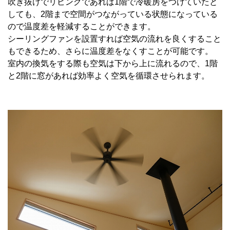
吹き抜けでリビングであれば
1
階で冷暖房をつけていたと
しても、
2
階まで空間がつながっている状態になっている
ので温度差を軽減することができます。
シーリングファンを設置すれば空気の流れを良くすること
もできるため、さらに温度差をなくすことが可能です。
室内の換気をする際も空気は下から上に流れるので、
1
階
と
2
階に窓があれば効率よく空気を循環させられます。