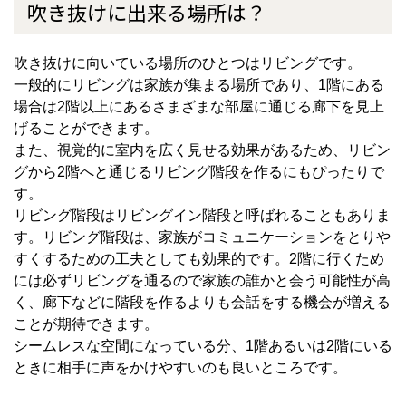
吹き抜けに出来る場所は？
吹き抜けに向いている場所のひとつはリビングです。
一般的にリビングは家族が集まる場所であり、
1
階にある
場合は
2
階以上にあるさまざまな部屋に通じる廊下を見上
げることができます。
また、視覚的に室内を広く見せる効果があるため、リビン
グから
2
階へと通じるリビング階段を作るにもぴったりで
す。
リビング階段はリビングイン階段と呼ばれることもありま
す。リビング階段は、家族がコミュニケーションをとりや
すくするための工夫としても効果的です。
2
階に行くため
には必ずリビングを通るので家族の誰かと会う可能性が高
く、廊下などに階段を作るよりも会話をする機会が増える
ことが期待できます。
シームレスな空間になっている分、
1
階あるいは
2
階にいる
ときに相手に声をかけやすいのも良いところです。