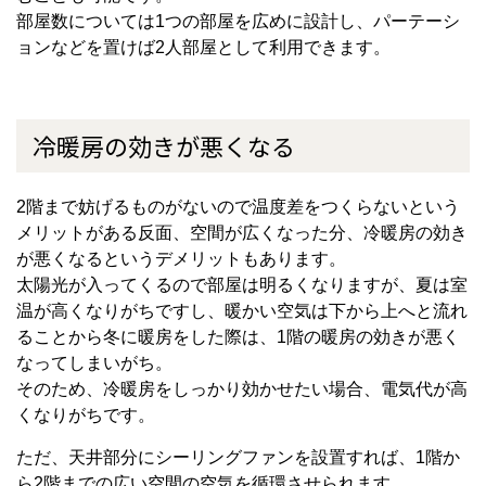
部屋数については
1
つの部屋を広めに設計し、パーテーシ
ョンなどを置けば
2
人部屋として利用できます。
冷暖房の効きが悪くなる
2
階まで妨げるものがないので温度差をつくらないという
メリットがある反面、空間が広くなった分、冷暖房の効き
が悪くなるというデメリットもあります。
太陽光が入ってくるので部屋は明るくなりますが、夏は室
温が高くなりがちですし、暖かい空気は下から上へと流れ
ることから冬に暖房をした際は、
1
階の暖房の効きが悪く
なってしまいがち。
そのため、冷暖房をしっかり効かせたい場合、電気代が高
くなりがちです。
ただ、天井部分にシーリングファンを設置すれば、
1
階か
ら
2
階までの広い空間の空気を循環させられます。