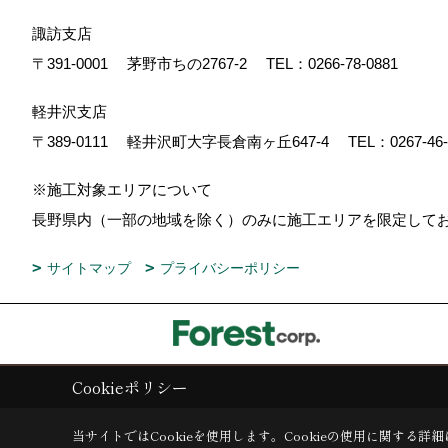
諏訪支店
〒391-0001
茅野市ちの2767-2
TEL：
0266-78-0881
軽井沢支店
〒389-0111
軽井沢町大字長倉南ヶ丘647-4
TEL：
0267-46
※施工対象エリアについて
長野県内（一部の地域を除く）のみに施工エリアを限定し
サイトマップ
プライバシーポリシー
Cookieポリシー
Copyright (c) ForestCorporation. All Rights Reserved.
当サイトではCookieを使用します。
Cookieの使用に関する詳細