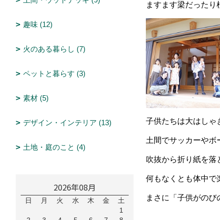
ますます梁だったり
趣味 (12)
火のある暮らし (7)
ペットと暮らす (3)
素材 (5)
子供たちは大はしゃ
デザイン・インテリア (13)
土間でサッカーやボ
土地・庭のこと (4)
吹抜から折り紙を落
何もなくとも体中で
2026年08月
まさに「子供がのびの
日
月
火
水
木
金
土
1