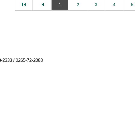
1
2
3
4
5
8-2333
/
0265-72-2088