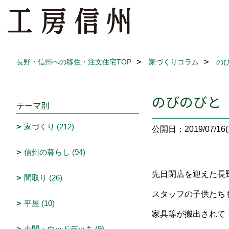
長野・信州への移住・注文住宅TOP
家づくりコラム
の
のびのびと
テーマ別
家づくり (212)
公開日：2019/07/16(
信州の暮らし (94)
先日閉店を迎えた長
間取り (26)
スタッフの子供たち
平屋 (10)
家具等が搬出されて
土間・ウッドデッキ (9)