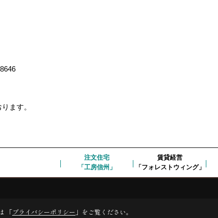
-8646
ております。
注文住宅
賃貸経営
「工房信州」
「フォレストウィング」
は 「
プライバシーポリシー
」をご覧ください。