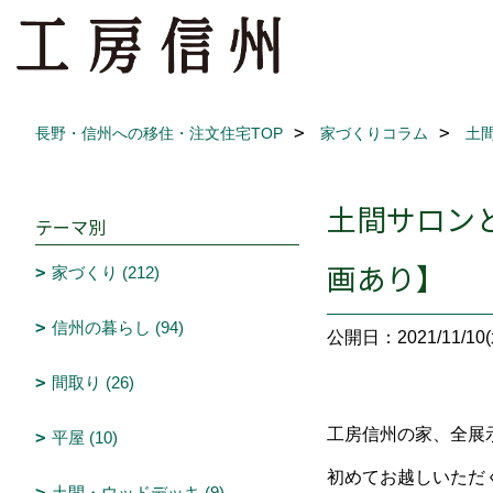
長野・信州への移住・注文住宅TOP
家づくりコラム
土
土間サロン
テーマ別
画あり】
家づくり (212)
信州の暮らし (94)
公開日：2021/11/10(
間取り (26)
工房信州の家、全展
平屋 (10)
初めてお越しいただ
土間・ウッドデッキ (9)