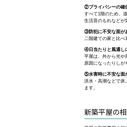
②プライバシーの確
すべて1階のため、
生活音のもれなどが
③防犯に不安な面が
二階建ての家と比べ
④日当たりと風通し
平屋は、外から光や
原因になったりしが
⑤水害時に不安な面
洪水・高潮などで床
ます。
新築平屋の相