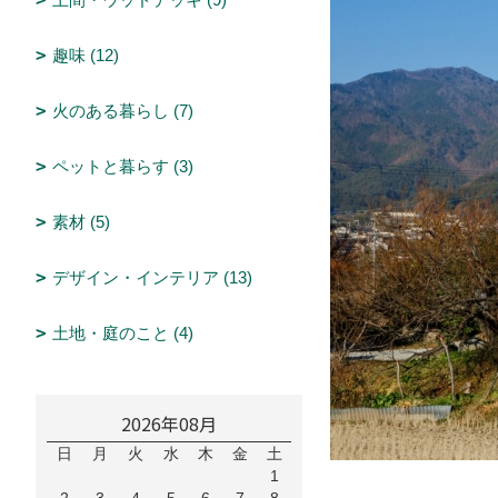
趣味 (12)
火のある暮らし (7)
ペットと暮らす (3)
素材 (5)
デザイン・インテリア (13)
土地・庭のこと (4)
2026年08月
日
月
火
水
木
金
土
1