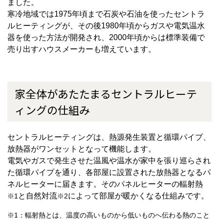
ました。
寒冷地域では1975年頃まで石炭や石油を使ったセントラ
ルヒーティングが、その後1980年頃からガスや電気温水
器を使った方法が開発され、2000年頃からは標準装備で
売り出すハウスメーカーも増えています。
家全体があたたまるセントラルヒーテ
ィングの仕組み
セントラルヒーティングは、熱源発生装置と循環パイプ、
放熱器がワンセットとなって機能します。
電気やガスで発生させた温風や温水が家中を張り巡らされ
た循環パイプを通り、各部屋に設置された放熱器となるパ
ネルヒーターに届きます。そのパネルヒーターの輻射熱
と自然対流
によって部屋が暖かくなる仕組みです。
※1
※2
※1：輻射熱とは、温度の高いものから低いものへ伝わる熱のこと