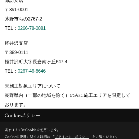
諏訪支店
〒391-0001
茅野市ちの2767-2
TEL：
0266-78-0881
軽井沢支店
〒389-0111
軽井沢町大字長倉南ヶ丘647-4
TEL：
0267-46-8646
※施工対象エリアについて
長野県内（一部の地域を除く）のみに施工エリアを限定して
おります。
Cookieポリシー
当サイトではCookieを使用します。
Cookieの使用に関する詳細は 「
プライバシーポリシー
」をご覧ください。
Copyright (c) ForestCorporation. All Rights Reserved.