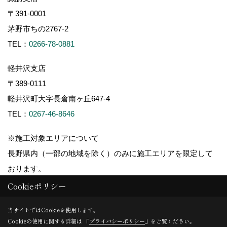
〒391-0001
茅野市ちの2767-2
TEL：
0266-78-0881
軽井沢支店
〒389-0111
軽井沢町大字長倉南ヶ丘647-4
TEL：
0267-46-8646
※施工対象エリアについて
長野県内（一部の地域を除く）のみに施工エリアを限定して
おります。
Cookieポリシー
当サイトではCookieを使用します。
Cookieの使用に関する詳細は 「
プライバシーポリシー
」をご覧ください。
Copyright (c) ForestCorporation. All Rights Reserved.