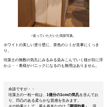
↑送っていただいた現状写真。
ホワイトの美しい塗り壁に、茶色のシミが見事にくっき
り。
珪藻土の無数の気孔にみるみる染みこんでいく様が目に浮
かぶ・・奥様がパニックになるのも無理はありません。
余談ですが・・
珪藻土の一粒一粒は、
1億分の1cmの気孔
を含んでお
り、凹凸のある柔らかな質感を生みます。
その効果として、最も有名なのは
「調湿効果」
。湿