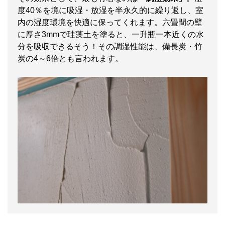
度40％を境に吸湿・放湿を半永久的に繰り返し、室
内の湿度環境を快適に保ってくれます。六畳間の壁
に厚さ3mmで珪藻土を塗ると、一升瓶一本近くの水
分を吸収できるそう！その調湿性能は、備長炭・竹
炭の4～6倍とも言われます。