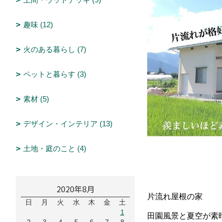
趣味 (12)
火のある暮らし (7)
ペットと暮らす (3)
素材 (5)
デザイン・インテリア (13)
土地・庭のこと (4)
2020年8月
片流れ屋根の家
日
月
火
水
木
金
土
1
田園風景と夏空が素