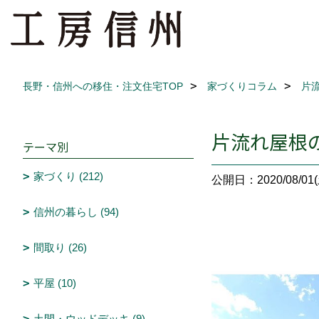
長野・信州への移住・注文住宅TOP
家づくりコラム
片流
片流れ屋根の家
テーマ別
家づくり (212)
公開日：2020/08/01(
信州の暮らし (94)
間取り (26)
平屋 (10)
土間・ウッドデッキ (9)