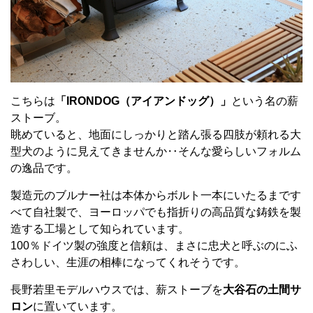
こちらは
「IRONDOG（アイアンドッグ）」
という名の薪
ストーブ。
眺めていると、地面にしっかりと踏ん張る四肢が頼れる大
型犬のように見えてきませんか‥そんな愛らしいフォルム
の逸品です。
製造元のブルナー社は本体からボルト一本にいたるまです
べて自社製で、ヨーロッパでも指折りの高品質な鋳鉄を製
造する工場として知られています。
100％ドイツ製の強度と信頼は、まさに忠犬と呼ぶのにふ
さわしい、生涯の相棒になってくれそうです。
長野若里モデルハウスでは、薪ストーブを
大谷石の土間サ
ロン
に置いています。