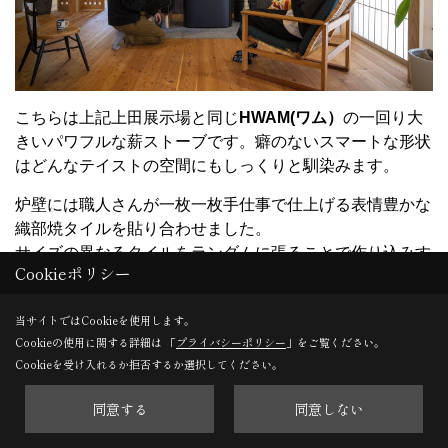
こちらは上記上田展示場と同じ
HWAM(ワム）
の一回り大
きいパワフルな薪ストーブです。癖のないスマートな形状
はどんなテイストの空間にもしっくりと馴染みます。
炉壁には職人さんが一枚一枚手仕事で仕上げる表情豊かな
織部焼タイルを貼り合わせました。
サイズの異なるタイルをランダムに張ることで作り込みす
Cookieポリシー
ぎないラフな印象を残します。天井まで一面に貼ったブラ
ックのタイルはアクセントウォールとして空間を引き締
当サイトではCookieを使用します。
め、粗削りな質感がどこか逞しさを感じさせます。
Cookieの使用に関する詳細は 「
プライバシーポリシー
」をご覧ください。
炉台は主張しすぎないダークグレーの天然石で、空間を調
Cookieを受け入れるか拒否するか選択してください。
和させる役割を。家具や小物にもダークカラーを取り入
同意する
同意しない
れ、マニッシュなインテリアに仕上げました。