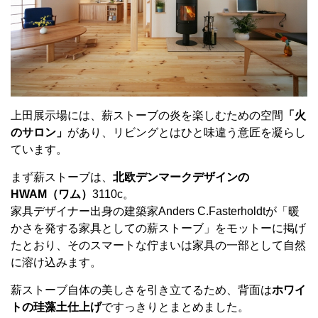
上田展示場には、薪ストーブの炎を楽しむための空間
「火
のサロン」
があり、リビングとはひと味違う意匠を凝らし
ています。
まず薪ストーブは、
北欧デンマークデザインの
HWAM（ワム）
3110c。
家具デザイナー出身の建築家Anders C.Fasterholdtが「暖
かさを発する家具としての薪ストーブ」をモットーに掲げ
たとおり、そのスマートな佇まいは家具の一部として自然
に溶け込みます。
薪ストーブ自体の美しさを引き立てるため、背面は
ホワイ
トの珪藻土仕上げ
ですっきりとまとめました。