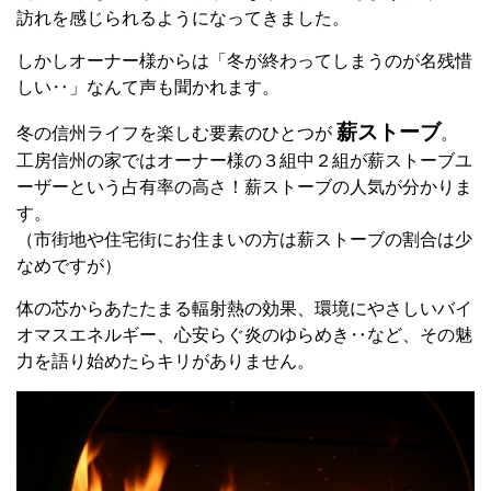
訪れを感じられるようになってきました。
しかしオーナー様からは「冬が終わってしまうのが名残惜
しい‥」なんて声も聞かれます。
薪ストーブ
冬の信州ライフを楽しむ要素のひとつが
。
工房信州の家ではオーナー様の３組中２組が薪ストーブユ
ーザーという占有率の高さ！薪ストーブの人気が分かりま
す。
（市街地や住宅街にお住まいの方は薪ストーブの割合は少
なめですが）
体の芯からあたたまる輻射熱の効果、環境にやさしいバイ
オマスエネルギー、心安らぐ炎のゆらめき‥など、その魅
力を語り始めたらキリがありません。