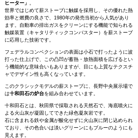
ヒーター」
。
世界ではじめて薪ストーブに触媒を採用し、その優れた熱
効率と燃費の良さで、1980年の発売当初から人気があり
ます。自動車の排出ガスをクリーンにする機能で知られる
触媒装置（キャタリティックコンバスター）を薪ストーブ
に応用した技術です。
フェデラルコンベクションの表面は小石で打ったように波
打った仕上げで、この凸凹が蓄熱・放熱面積を広げるとい
う機能的な意味合いもありますが、目にも上質なテクスチ
ャでデザイン性も高くなっています。
このクラシックモデルの薪ストーブに、長野中央展示場で
は
十和田石の炉台
を組み合わせています。
十和田石とは、秋田県で採取される天然石で、海底噴火に
よる火山灰が凝固してできた緑色凝灰岩です。
石に含まれる鉄や金属が酸化せずに火山灰に閉じ込められ
ており、その色合いは淡いグリーンにもブルーのようにも
見えます。