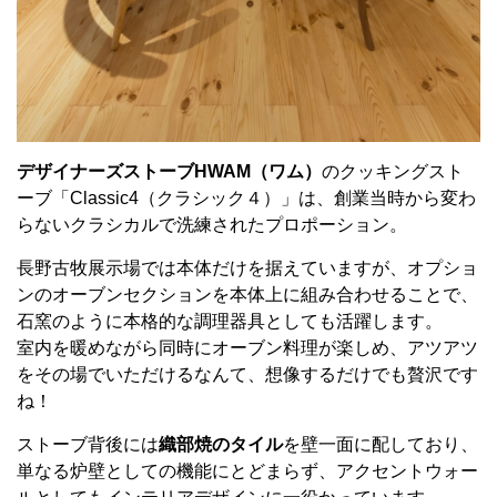
デザイナーズストーブHWAM（ワム）
のクッキングスト
ーブ「Classic4（クラシック４）」は、創業当時から変わ
らないクラシカルで洗練されたプロポーション。
長野古牧展示場では本体だけを据えていますが、オプショ
ンのオーブンセクションを本体上に組み合わせることで、
石窯のように本格的な調理器具としても活躍します。
室内を暖めながら同時にオーブン料理が楽しめ、アツアツ
をその場でいただけるなんて、想像するだけでも贅沢です
ね！
ストーブ背後には
織部焼のタイル
を壁一面に配しており、
単なる炉壁としての機能にとどまらず、アクセントウォー