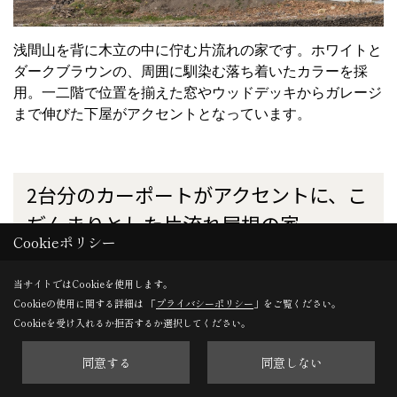
浅間山を背に木立の中に佇む片流れの家です。ホワイトと
ダークブラウンの、周囲に馴染む落ち着いたカラーを採
用。一二階で位置を揃えた窓やウッドデッキからガレージ
まで伸びた下屋がアクセントとなっています。
2
台分のカーポートがアクセントに、こ
ぢんまりとした片流れ屋根の家
Cookieポリシー
当サイトではCookieを使用します。
Cookieの使用に関する詳細は 「
プライバシーポリシー
」をご覧ください。
Cookieを受け入れるか拒否するか選択してください。
同意する
同意しない