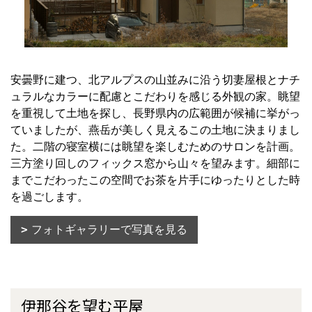
安曇野に建つ、北アルプスの山並みに沿う切妻屋根とナチ
ュラルなカラーに配慮とこだわりを感じる外観の家。眺望
を重視して土地を探し、長野県内の広範囲が候補に挙がっ
ていましたが、燕岳が美しく見えるこの土地に決まりまし
た。二階の寝室横には眺望を楽しむためのサロンを計画。
三方塗り回しのフィックス窓から山々を望みます。細部に
までこだわったこの空間でお茶を片手にゆったりとした時
を過ごします。
フォトギャラリーで写真を見る
伊那谷を望む平屋