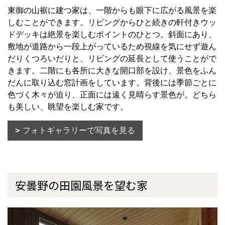
東御の山裾に建つ家は、一階からも眼下に広がる風景を楽
しむことができます。リビングからひと続きの軒付きウッ
ドデッキは絶景を楽しむポイントのひとつ。斜面にあり、
敷地が道路から一段上がっているため視線を気にせず遊ん
だりくつろいだりと、リビングの延長として使うことがで
きます。二階にも各所に大きな開口部を設け、景色をふん
だんに取り込む窓計画をしています。背後には季節ごとに
色づく木々が迫り、正面には遠く見晴らす景色が。どちら
も美しい、眺望を楽しむ家です。
フォトギャラリーで写真を見る
安曇野の田園風景を望む家