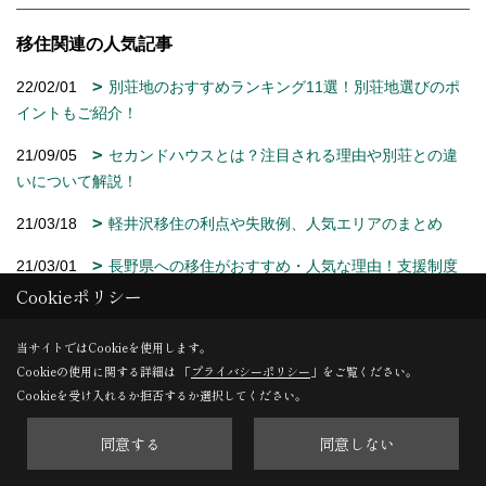
移住関連の人気記事
22/02/01
別荘地のおすすめランキング11選！別荘地選びのポ
イントもご紹介！
21/09/05
セカンドハウスとは？注目される理由や別荘との違
いについて解説！
21/03/18
軽井沢移住の利点や失敗例、人気エリアのまとめ
21/03/01
長野県への移住がおすすめ・人気な理由！支援制度
や就業、注意点についても解説
Cookieポリシー
23/06/07
政府が推進する転職なき移住とは？メリットや実現
当サイトではCookieを使用します。
するためのポイントを解説！
Cookieの使用に関する詳細は 「
プライバシーポリシー
」をご覧ください。
Cookieを受け入れるか拒否するか選択してください。
同意する
同意しない