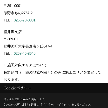
〒391-0001
茅野市ちの2767-2
TEL：
0266-78-0881
軽井沢支店
〒389-0111
軽井沢町大字長倉南ヶ丘647-4
TEL：
0267-46-8646
※施工対象エリアについて
長野県内（一部の地域を除く）のみに施工エリアを限定して
おります。
Cookieポリシー
当サイトではCookieを使用します。
Cookieの使用に関する詳細は 「
プライバシーポリシー
」をご覧ください。
Copyright (c) ForestCorporation. All Rights Reserved.