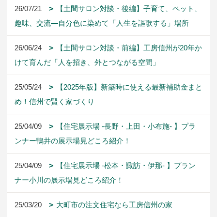
26/07/21
【土間サロン対談・後編】子育て、ペット、
趣味、交流―自分色に染めて「人生を謳歌する」場所
26/06/24
【土間サロン対談・前編】工房信州が20年か
けて育んだ「人を招き、外とつながる空間」
25/05/24
【2025年版】新築時に使える最新補助金まと
め！信州で賢く家づくり
25/04/09
【住宅展示場 -長野・上田・小布施- 】プラ
ンナー鴨井の展示場見どころ紹介！
25/04/09
【住宅展示場 -松本・諏訪・伊那- 】プラン
ナー小川の展示場見どころ紹介！
25/03/20
大町市の注文住宅なら工房信州の家