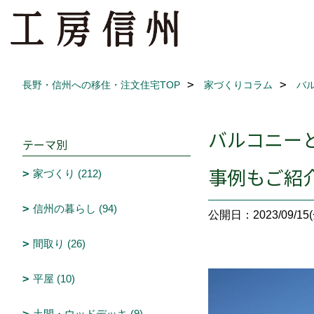
長野・信州への移住・注文住宅TOP
家づくりコラム
バ
バルコニー
テーマ別
事例もご紹
家づくり (212)
信州の暮らし (94)
公開日：2023/09/15(
間取り (26)
平屋 (10)
土間・ウッドデッキ (9)