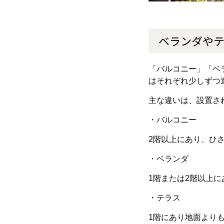
ベランダや
「バルコニー」「ベ
はそれぞれ少しずつ
主な違いは、設置さ
・バルコニー
2
階以上にあり、ひ
・ベランダ
1
階または
2
階以上に
・テラス
1
階にあり地面より