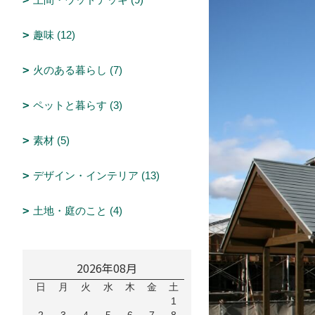
趣味 (12)
火のある暮らし (7)
ペットと暮らす (3)
素材 (5)
デザイン・インテリア (13)
土地・庭のこと (4)
2026年08月
日
月
火
水
木
金
土
1