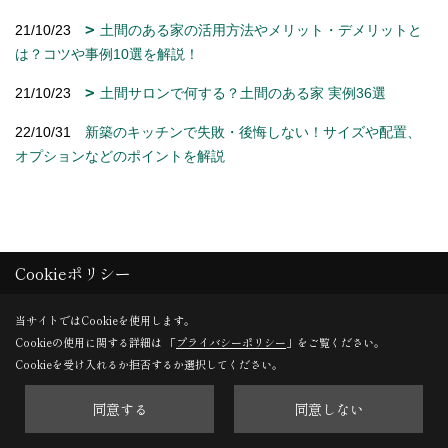
21/10/23
土間のある家の活用方法やメリット・デメリットと
は？コツや事例10選を解説！
21/10/23
土間サロンで何する？土間のある家 実例36選
22/10/31
新築のキッチンで失敗・後悔しない！サイズや配置、
オプションなどのポイントを解説
Cookieポリシー
当サイトではCookieを使用します。
前の記事
一覧
次の記事
Cookieの使用に関する詳細は 「
プライバシーポリシー
」をご覧ください。
Cookieを受け入れるか拒否するか選択してください。
同意する
同意しない
記事一覧｜デザイン・インテリア