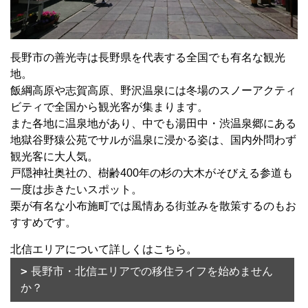
長野市の善光寺は長野県を代表する全国でも有名な観光
地。
飯綱高原や志賀高原、野沢温泉には冬場のスノーアクティ
ビティで全国から観光客が集まります。
また各地に温泉地があり、中でも湯田中・渋温泉郷にある
地獄谷野猿公苑でサルが温泉に浸かる姿は、国内外問わず
観光客に大人気。
戸隠神社奥社の、樹齢400年の杉の大木がそびえる参道も
一度は歩きたいスポット。
栗が有名な小布施町では風情ある街並みを散策するのもお
すすめです。
北信エリアについて詳しくはこちら。
長野市・北信エリアでの移住ライフを始めません
か？