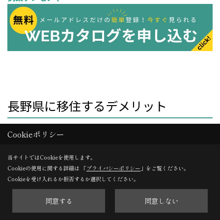
長野県に移住するデメリット
Cookieポリシー
長野県ならではのメリットの反面、雪国や内陸県だからこ
そのデメリットも存在します。
当サイトではCookieを使用します。
都会から移住をされる方にとっては、それまでの生活のス
Cookieの使用に関する詳細は 「
プライバシーポリシー
」をご覧ください。
タイルや必要経費も大きく変わるため、次のポイントをあ
Cookieを受け入れるか拒否するか選択してください。
らかじめ把握しておきましょう。
同意する
同意しない