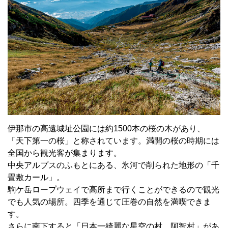
伊那市の高遠城址公園には約1500本の桜の木があり、
「天下第一の桜」と称されています。満開の桜の時期には
全国から観光客が集まります。
中央アルプスのふもとにある、氷河で削られた地形の「千
畳敷カール」。
駒ケ岳ロープウェイで高所まで行くことができるので観光
でも人気の場所。四季を通じて圧巻の自然を満喫できま
す。
さらに南下すると「日本一綺麗な星空の村、阿智村」があ