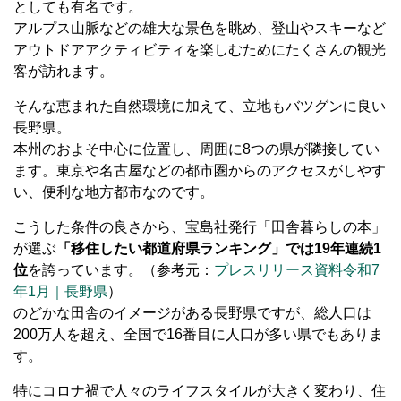
としても有名です。
アルプス山脈などの雄大な景色を眺め、登山やスキーなど
アウトドアアクティビティを楽しむためにたくさんの観光
客が訪れます。
そんな恵まれた自然環境に加えて、立地もバツグンに良い
長野県。
本州のおよそ中心に位置し、周囲に8つの県が隣接してい
ます。東京や名古屋などの都市圏からのアクセスがしやす
い、便利な地方都市なのです。
こうした条件の良さから、宝島社発行「田舎暮らしの本」
が選ぶ
「移住したい都道府県ランキング」では19年連続1
位
を誇っています。（参考元：
プレスリリース資料令和7
年1月｜長野県
）
のどかな田舎のイメージがある長野県ですが、総人口は
200万人を超え、全国で16番目に人口が多い県でもありま
す。
特にコロナ禍で人々のライフスタイルが大きく変わり、住