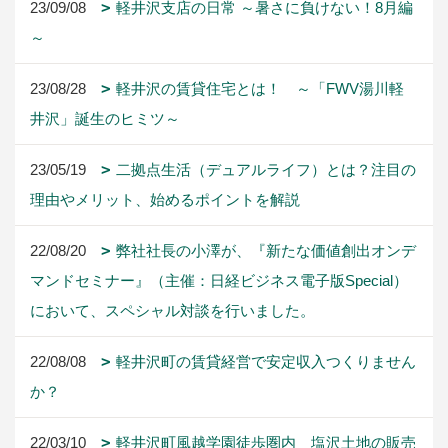
23/09/08
軽井沢支店の日常 ～暑さに負けない！8月編
～
23/08/28
軽井沢の賃貸住宅とは！ ～「FWV湯川軽
井沢」誕生のヒミツ～
23/05/19
二拠点生活（デュアルライフ）とは？注目の
理由やメリット、始めるポイントを解説
22/08/20
弊社社長の小澤が、『新たな価値創出オンデ
マンドセミナー』（主催：日経ビジネス電子版Special）
において、スペシャル対談を行いました。
22/08/08
軽井沢町の賃貸経営で安定収入つくりません
か？
22/03/10
軽井沢町風越学園徒歩圏内 塩沢土地の販売