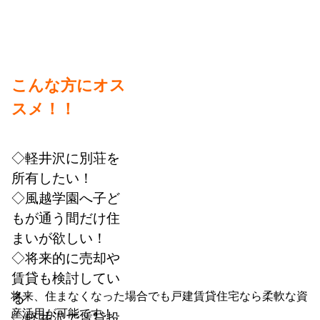
こんな方にオス
スメ！！
◇軽井沢に別荘を
所有したい！
◇風越学園へ子ど
もが通う間だけ住
まいが欲しい！
◇将来的に売却や
賃貸も検討してい
将来、住まなくなった場合でも戸建賃貸住宅なら柔軟な資
る
産活用が可能です！
◇軽井沢で賃貸投