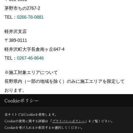
茅野市ちの2767-2
TEL：
0266-78-0881
軽井沢支店
〒389-0111
軽井沢町大字長倉南ヶ丘647-4
TEL：
0267-46-8646
※施工対象エリアについて
長野県内（一部の地域を除く）のみに施工エリアを限定して
おります。
Cookieポリシー
当サイトではCookieを使用します。
Cookieの使用に関する詳細は 「
プライバシーポリシー
」をご覧ください。
Copyright (c) ForestCorporation. All Rights Reserved.
Cookieを受け入れるか拒否するか選択してください。